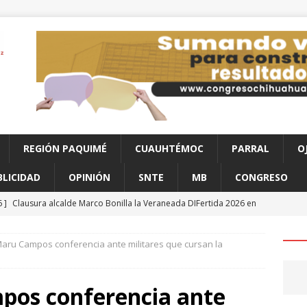
REGIÓN PAQUIMÉ
CUAUHTÉMOC
PARRAL
O
BLICIDAD
OPINIÓN
SNTE
MB
CONGRESO
6 ]
Clausura alcalde Marco Bonilla la Veraneada DIFertida 2026 en
HIHUAHUA
aru Campos conferencia ante militares que cursan la
6 ]
Arrestan a 6 y aseguran 100 gramos de cristal
JUÁREZ
6 ]
“Que presenten las pruebas”: Santiago de la Peña niega que
pos conferencia ante
ampaña contra Morena
CHIHUAHUA