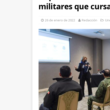
militares que curs
[ 7 de agosto de 202
aprehensión
JUÁR
26 de enero de 2022
Redacción
Un
[ 7 de agosto de 202
sufrir un paro cardí