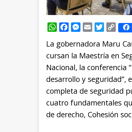
W
F
M
E
T
C
h
a
e
m
w
o
La gobernadora Maru Cam
at
c
ss
ai
it
p
s
e
e
l
te
y
cursan la Maestría en Se
A
b
n
r
Li
Nacional, la conferencia 
p
o
g
n
desarrollo y seguridad”, e
p
o
e
k
completa de seguridad p
k
r
cuatro fundamentales que
de derecho, Cohesión soci