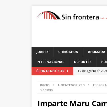
JUÁREZ
CHIHUAHUA
AHUMADA
INTERNACIONAL
DEPORTES
PU
[ 7 de agosto de 202
ÚLTIMAS NOTICIAS
el Parque Colibrí
C
INICIO
UNCATEGORIZED
Imparte M
[ 7 de agosto de 202
Maestría
[ 7 de agosto de 202
Imparte Maru Cam
Gobierno financie c