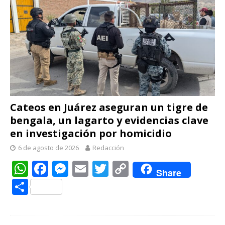
Cateos en Juárez aseguran un tigre de
bengala, un lagarto y evidencias clave
en investigación por homicidio
6 de agosto de 2026
Redacción
W
F
M
E
T
C
Share
h
ac
e
m
w
o
C
at
e
ss
ai
itt
p
o
s
b
e
l
er
y
m