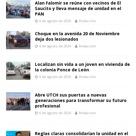
A
o
n
Li
p
Alan Falomir se reúne con vecinos de El
Saucito y lleva mensaje de unidad en el
p
o
g
n
ar
PAN
p
k
er
k
6 de agosto de 2026
Redacción
ti
r
Choque en la avenida 20 de Noviembre
deja dos lesionados
6 de agosto de 2026
Redacción
Localizan sin vida a un joven en vivienda de
la colonia Ponce de León
6 de agosto de 2026
Redacción
Abre UTCH sus puertas a nuevas
generaciones para transformar su futuro
profesional
6 de agosto de 2026
Redacción
Reglas claras consolidarían la unidad en el