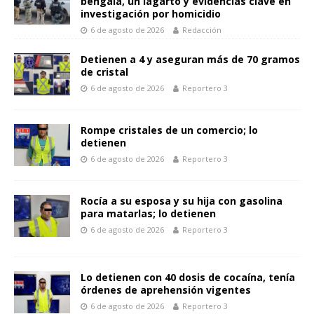
bengala, un lagarto y evidencias clave en
p
o
g
n
ar
investigación por homicidio
p
k
er
k
6 de agosto de 2026
Redacción
ti
r
Detienen a 4 y aseguran más de 70 gramos
de cristal
6 de agosto de 2026
Reportero 3
Rompe cristales de un comercio; lo
detienen
6 de agosto de 2026
Reportero 3
Rocía a su esposa y su hija con gasolina
para matarlas; lo detienen
6 de agosto de 2026
Reportero 3
Lo detienen con 40 dosis de cocaína, tenía
órdenes de aprehensión vigentes
6 de agosto de 2026
Reportero 3