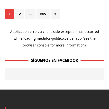
1
2
…
605
»
SÍGUENOS EN FACEBOOK