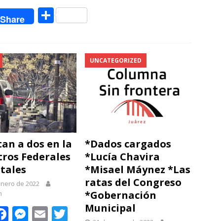
C
Share
o
m
p
UNCATEGORIZED
ar
ti
r
tan a dos en la
*Dados cargados
ros Federales
*Lucía Chavira
atales
*Misael Máynez *Las
ratas del Congreso
enero de 2022
*Gobernación
n
Municipal
W
F
M
E
T