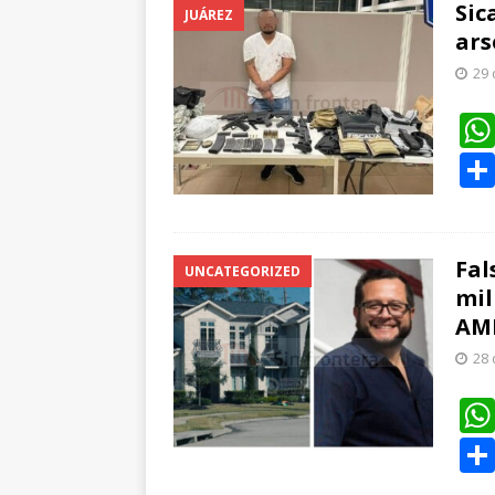
Sic
JUÁREZ
ars
29 
Fal
UNCATEGORIZED
mil
AM
28 