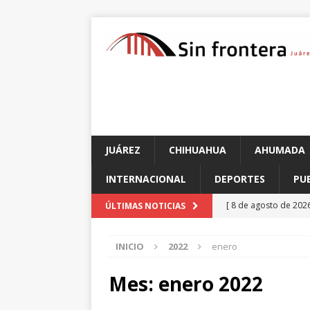
JUÁREZ
CHIHUAHUA
AHUMADA
INTERNACIONAL
DEPORTES
PU
[ 8 de agosto de 202
ÚLTIMAS NOTICIAS
Batalla de Sacramen
INICIO
2022
enero
[ 8 de agosto de 202
CHIHUAHUA
Mes:
enero 2022
[ 8 de agosto de 202