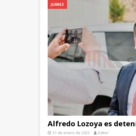
JUÁREZ
Sur; probable sobre
[ 8 de agosto de 202
CHIHUAHUA
[ 9 de agosto de 202
investigan muerte tr
Alfredo Lozoya es deten
31 de enero de 2022
Editor