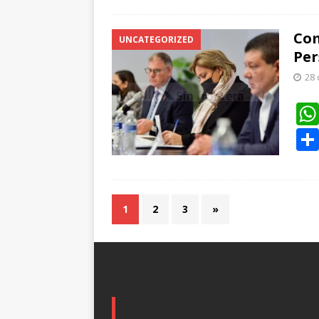
Com
UNCATEGORIZED
Per
28 
1
2
3
»