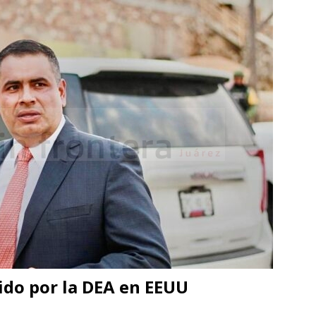
dosis
CHIHUAHUA
6 ]
Muere por sobredosis en su casa de la colonia Juan Güereca
6 ]
Localizan sin vida a mujer de 55 años en Valles de Chihuahua;
aumática
CHIHUAHUA
ido por la DEA en EEUU