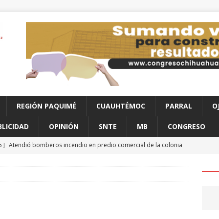
REGIÓN PAQUIMÉ
CUAUHTÉMOC
PARRAL
O
BLICIDAD
OPINIÓN
SNTE
MB
CONGRESO
6 ]
Atendió bomberos incendio en predio comercial de la colonia
to
CHIHUAHUA
6 ]
Se mantiene vigilancia ante celdas de tormenta en Aldama
6 ]
Hallan hombre sin vida afuera de una vivienda en Praderas del