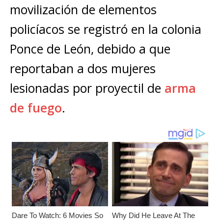
A
b
n
r
Li
p
movilización de elementos
p
o
g
n
ar
policíacos se registró en la colonia
p
o
e
k
ti
Ponce de León, debido a que
k
r
r
reportaban a dos mujeres
lesionadas por proyectil de
arma
de fuego
.