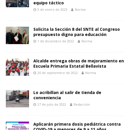
equipo táctico
9 de enero de 2023
Norma
Solicita la Sección 8 del SNTE al Congreso
presupuesto digno para educación
1 de diciembre de 2022
Norma
Alcalde entrega obras de mejoramiento en
Escuela Primaria Estatal Bellavista
26 de septiembre de 2022
Norma
Lo acribillan al salir de tienda de
conveniencia
27 de julio de 2022
Redacción
Aplicarán primera dosis pediátrica contra
COVID-19 a menores de 9 a 11 años