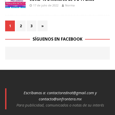
17 de julio de 2022
Norma
1
2
3
»
SÍGUENOS EN FACEBOOK
Escríbanos a:
contactorednot@gmail.com
y
contacto@sinfrontera.mx
Para publicidad, comunicados o notas de su interés