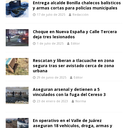
A
o
n
Li
p
Entrega alcalde Bonilla chalecos balísticos
y armas cortas para policías municipales
p
o
g
n
ar
17 de julio de 2025
Redacción
p
k
er
k
ti
r
Choque en Nueva España y Calle Tercera
deja tres lesionados
1 de julio de 2025
Editor
Rescatan y liberan a tlacuache en zona
segura tras ser avistado cerca de zona
urbana
29 de junio de 2025
Editor
Aseguran arsenal y detienen a 5
vinculados con la fuga del Cereso 3
23 de enero de 2023
Norma
En operativo en el Valle de Juárez
aseguran 18 vehículos, droga, armas y