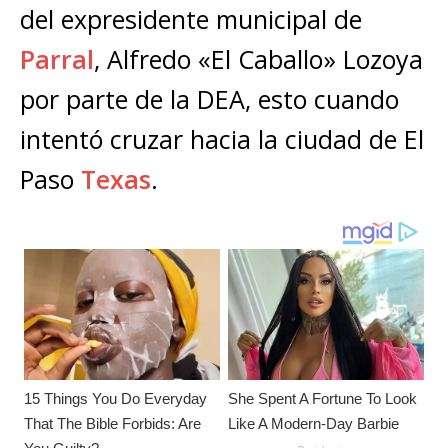
A
b
n
r
Li
p
del expresidente municipal de
p
o
g
n
ar
Parral
, Alfredo «El Caballo» Lozoya
p
o
e
k
ti
por parte de la DEA, esto cuando
k
r
r
intentó cruzar hacia la ciudad de El
Paso
Texas
.