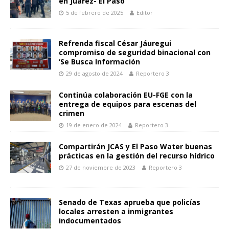
en Juárez- El Paso
p
o
g
n
ar
5 de febrero de 2025
Editor
p
k
er
k
ti
r
Refrenda fiscal César Jáuregui
compromiso de seguridad binacional con
‘Se Busca Información
29 de agosto de 2024
Reportero 3
Continúa colaboración EU-FGE con la
entrega de equipos para escenas del
crimen
19 de enero de 2024
Reportero 3
Compartirán JCAS y El Paso Water buenas
prácticas en la gestión del recurso hídrico
27 de noviembre de 2023
Reportero 3
Senado de Texas aprueba que policías
locales arresten a inmigrantes
indocumentados