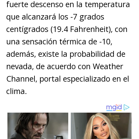
A
b
n
r
Li
p
fuerte descenso en la temperatura
p
o
g
n
ar
que alcanzará los -7 grados
p
o
e
k
ti
centígrados (19.4 Fahrenheit), con
k
r
r
una sensación térmica de -10,
además, existe la probabilidad de
nevada, de acuerdo con Weather
Channel, portal especializado en el
clima.