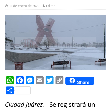
31 de enero de 2022
Editor
W
F
M
E
T
C
Share
h
a
e
m
w
o
C
at
c
ss
ai
it
p
o
s
e
e
l
te
y
Ciudad Juárez.-
Se registrará un
m