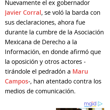
s
e
e
l
te
y
Nuevamente el ex gobernador
m
A
b
n
r
Li
p
Javier Corral
, se voló la barda con
p
o
g
n
ar
sus declaraciones, ahora fue
p
o
e
k
ti
durante la cumbre de la Asociación
k
r
r
Mexicana de Derecho a la
Información, en donde afirmó que
la oposición y otros actores -
tirándole el pedradón a
Maru
Campos
-, han atentado contra los
medios de comunicación.