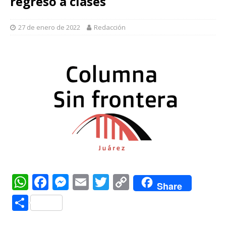
regreso a clases
27 de enero de 2022
Redacción
W
F
M
E
T
C
Share
h
a
e
m
w
o
C
at
c
ss
ai
it
p
o