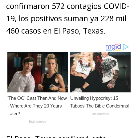
A
b
n
r
Li
p
confirmaron 572 contagios COVID-
p
o
g
n
ar
19, los positivos suman ya 228 mil
p
o
e
k
ti
460 casos en El Paso, Texas.
k
r
r