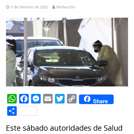
5 de febrero de 2022
Redacción
W
F
M
E
T
C
Share
h
a
e
m
w
o
C
at
c
ss
ai
it
p
o
s
e
e
l
te
y
Este sábado autoridades de Salud
m