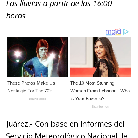
s
e
e
l
te
y
Las lluvias a partir de las 16:00
m
A
b
n
r
Li
p
horas
p
o
g
n
ar
p
o
e
k
ti
k
r
r
Juárez.- Con base en informes del
Servicio Meteorológico Nacional, la