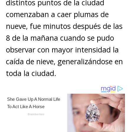
distintos puntos de la ciudad
p
o
e
k
ti
comenzaban a caer plumas de
k
r
r
nueve, fue minutos después de las
8 de la mañana cuando se pudo
observar con mayor intensidad la
caída de nieve, generalizándose en
toda la ciudad.