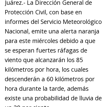
s
e
e
l
te
y
Juárez.- La Dirección General de
m
A
b
n
r
Li
p
Protección Civil, con base en
p
o
g
n
ar
informes del Servicio Meteorológico
p
o
e
k
ti
Nacional, emite una alerta naranja
k
r
r
para este miércoles debido a que
se esperan fuertes ráfagas de
viento que alcanzarán los 85
kilómetros por hora, los cuales
descenderán a 60 kilómetros por
hora durante la tarde, además
existe una probabilidad de lluvia de