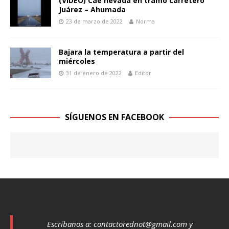
(VIDEO) Cae nevada en tramo carretero
Juárez – Ahumada
23 de marzo de 2022
Norma
Bajara la temperatura a partir del
miércoles
31 de enero de 2022
Editor
SÍGUENOS EN FACEBOOK
Escríbanos a:
contactorednot@gmail.com
y