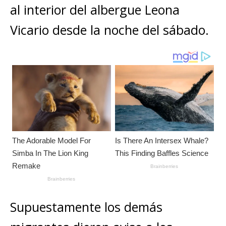
A
b
n
r
Li
p
al interior del albergue Leona
p
o
g
n
ar
Vicario desde la noche del sábado.
p
o
e
k
ti
k
r
r
Supuestamente los demás