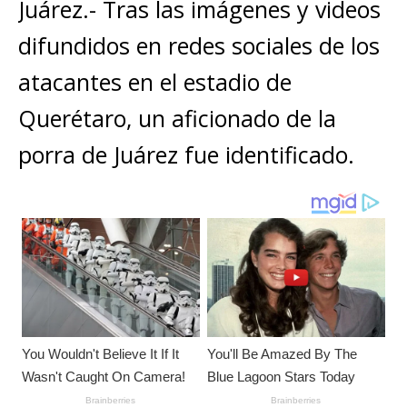
s
e
e
l
te
y
Juárez.- Tras las imágenes y videos
m
A
b
n
r
Li
p
difundidos en redes sociales de los
p
o
g
n
ar
atacantes en el estadio de
p
o
e
k
ti
Querétaro, un aficionado de la
k
r
r
porra de Juárez fue identificado.