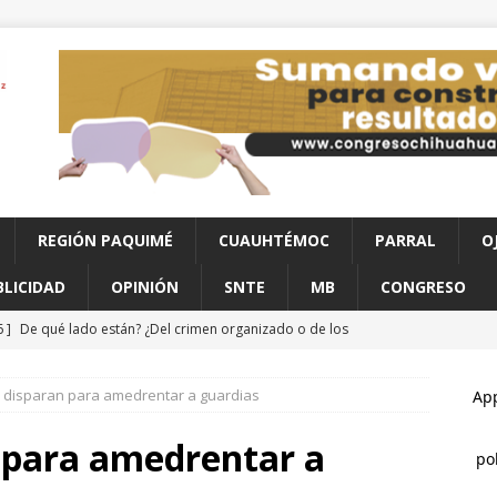
REGIÓN PAQUIMÉ
CUAUHTÉMOC
PARRAL
O
BLICIDAD
OPINIÓN
SNTE
MB
CONGRESO
6 ]
De qué lado están? ¿Del crimen organizado o de los
redo Chávez a Morena
CONGRESO
 disparan para amedrentar a guardias
6 ]
Exceso de velocidad y presunto estado de ebriedad terminan
a vivienda
CHIHUAHUA
 para amedrentar a
6 ]
Román Torres pone en alto el nombre de Chihuahua en la