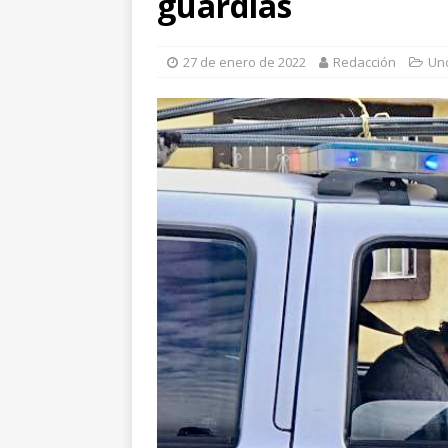
guardias
Leagues Cup
CHI
[ 7 de agosto de 202
27 de enero de 2022
Redacción
Un
Estado, dan seguimie
infraestructura y eq
[ 7 de agosto de 202
papel como motor d