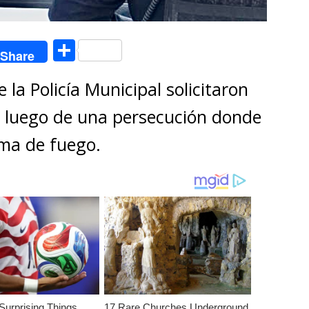
C
Share
o
la Policía Municipal solicitaron
m
p
 luego de una persecución donde
ar
ma de fuego.
ti
r