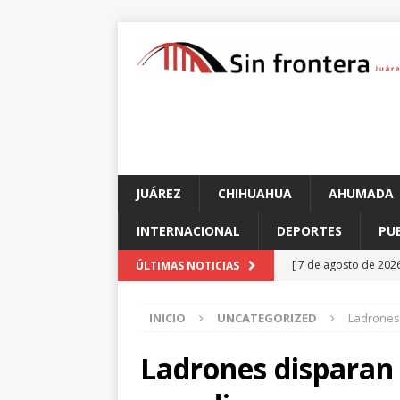
JUÁREZ
CHIHUAHUA
AHUMADA
INTERNACIONAL
DEPORTES
PU
[ 7 de agosto de 202
ÚLTIMAS NOTICIAS
chihuahuenses?: Alf
INICIO
UNCATEGORIZED
Ladrones
[ 7 de agosto de 202
en choque contra un
Ladrones disparan
[ 7 de agosto de 202