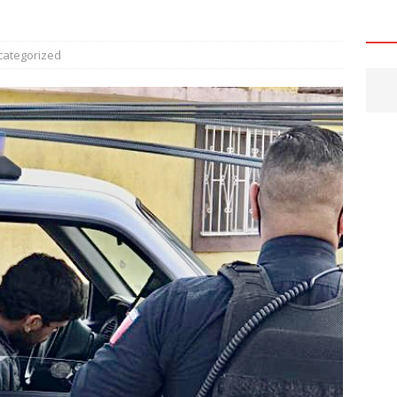
HUAHUA
6 ]
Joss Vega y Nancy Frías, junto a Secretarías de Gobierno del
categorized
nto al programa “Juntos Construimos” para fortalecer la
uipamiento educativo
CHIHUAHUA
6 ]
Canaco reconoce la trayectoria de comerciantes y destaca su
e la economía
CHIHUAHUA