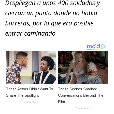
s
e
e
l
te
y
Despliegan a unos 400 soldados y
m
A
b
n
r
Li
p
cierran un punto donde no había
p
o
g
n
ar
barreras, por lo que era posible
p
o
e
k
ti
entrar caminando
k
r
r