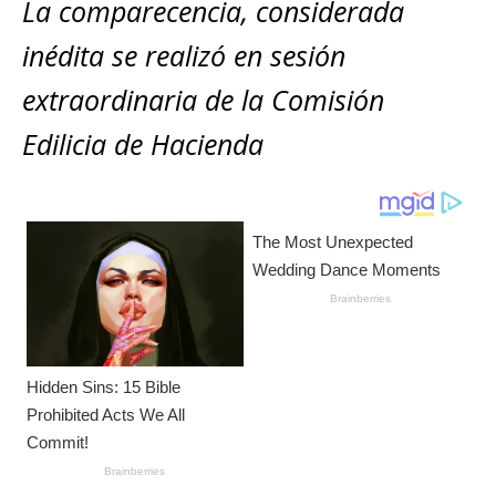
s
e
e
l
te
y
La comparecencia, considerada
m
A
b
n
r
Li
p
inédita se realizó en sesión
p
o
g
n
ar
extraordinaria de la Comisión
p
o
e
k
ti
Edilicia de Hacienda
k
r
r