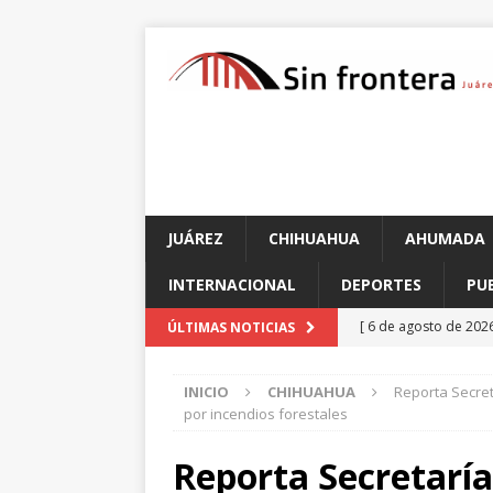
JUÁREZ
CHIHUAHUA
AHUMADA
INTERNACIONAL
DEPORTES
PU
[ 6 de agosto de 202
ÚLTIMAS NOTICIAS
de unidad en el PAN
INICIO
CHIHUAHUA
Reporta Secret
[ 6 de agosto de 202
por incendios forestales
CHIHUAHUA
Reporta Secretaría
[ 6 de agosto de 202