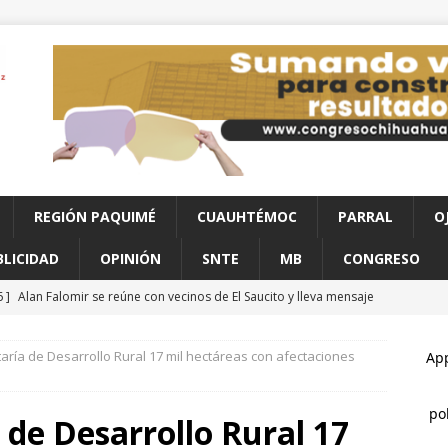
REGIÓN PAQUIMÉ
CUAUHTÉMOC
PARRAL
O
BLICIDAD
OPINIÓN
SNTE
MB
CONGRESO
6 ]
Alan Falomir se reúne con vecinos de El Saucito y lleva mensaje
CHIHUAHUA
aría de Desarrollo Rural 17 mil hectáreas con afectaciones
6 ]
Choque en la avenida 20 de Noviembre deja dos lesionados
 de Desarrollo Rural 17
6 ]
Localizan sin vida a un joven en vivienda de la colonia Ponce