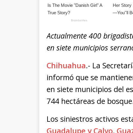
Actualmente 400 brigadist
en siete municipios serran
Chihuahua
.- La Secretar
informó que se mantienen
en siete municipios del e
744 hectáreas de bosque
Los siniestros activos e
Guadalupe y Calvo
,
Gua