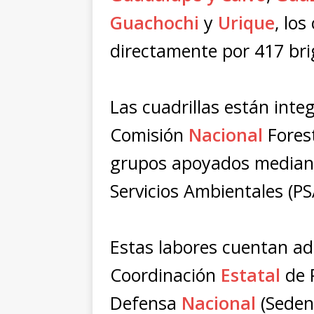
Guachochi
y
Urique
, lo
directamente por 417 bri
Las cuadrillas están inte
Comisión
Nacional
Forest
grupos apoyados mediant
Servicios Ambientales (PS
Estas labores cuentan ad
Coordinación
Estatal
de P
Defensa
Nacional
(Seden