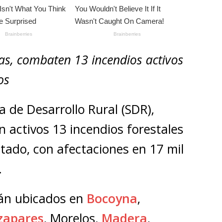
as, combaten 13 incendios activos
os
ía de Desarrollo Rural (SDR),
 activos 13 incendios forestales
stado, con afectaciones en 17 mil
.
stán ubicados en
Bocoyna
,
zapares
, Morelos,
Madera
,