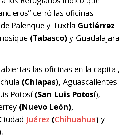
a los Refugiados indicó que
ancieros” cerró las oficinas
 de Palenque y Tuxtla
Gutiérrez
nosique
(Tabasco)
y Guadalajara
iertas las oficinas en la capital,
chula
(Chiapas),
Aguascalientes
is Potosí
(San Luis Potosí
),
errey
(Nuevo León),
Ciudad
Juárez
(
Chihuahua
)
y
.