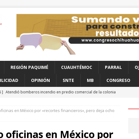
REGIÓN PAQUIMÉ
CUAUHTÉMOC
PARRAL
O
BLICIDAD
OPINIÓN
SNTE
MB
CONGRESO
6 ]
Atendió bomberos incendio en predio comercial de la colonia
to
CHIHUAHUA
oficinas en México por «recortes financieros», pero deja ocho
6 ]
Se mantiene vigilancia ante celdas de tormenta en Aldama
o oficinas en México por
6 ]
Hallan hombre sin vida afuera de una vivienda en Praderas del