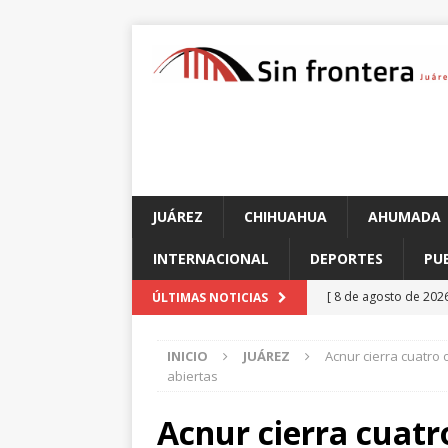
JUÁREZ
CHIHUAHUA
AHUMADA
INTERNACIONAL
DEPORTES
PU
[ 8 de agosto de 202
ÚLTIMAS NOTICIAS
Batalla de Sacramen
INICIO
JUÁREZ
Acnur cierra cuatro 
[ 8 de agosto de 202
abiertas
CHIHUAHUA
Acnur cierra cuatr
[ 8 de agosto de 202