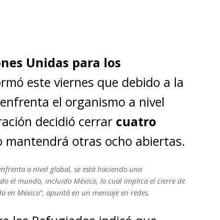
nes Unidas para los
rmó este viernes que debido a la
 enfrenta el organismo a nivel
ración decidió cerrar
cuatro
o mantendrá otras ocho abiertas.
nfrenta a nivel global, se está haciendo una
do el mundo, incluido México, lo cual implica el cierre de
eda en México”, apuntó en un mensaje en redes.