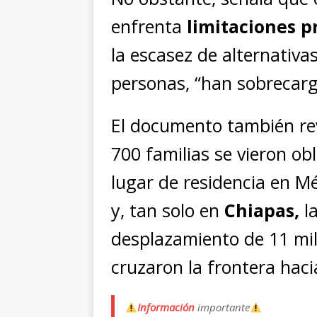
enfrenta
limitaciones p
la escasez de alternativa
personas, “han sobrecarga
El documento también re
700 familias se vieron o
lugar de residencia en M
y, tan solo en
Chiapas,
la
desplazamiento de 11 mi
cruzaron la frontera hac
Información
importante