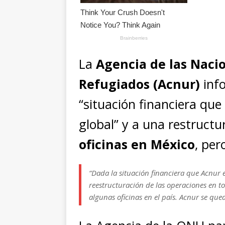
La
Agencia de las Nacio
Refugiados (Acnur)
info
“situación financiera que
global” y a una restructu
oficinas en México
, per
“Dada la situación financiera que Acnur e
reestructuración de las operaciones en to
algunas oficinas en el país. Acnur se qu