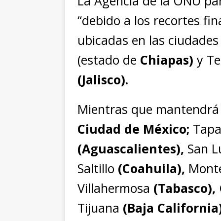
La Agencia de la ONU par
“debido a los recortes fin
ubicadas en las ciudades
(estado de
Chiapas
)
y Te
(Jalisco).
Mientras que mantendrá ab
Ciudad de México;
Tapa
(Aguascalientes),
San Lu
Saltillo
(Coahuila),
Mont
Villahermosa
(Tabasco),
Tijuana
(Baja California)