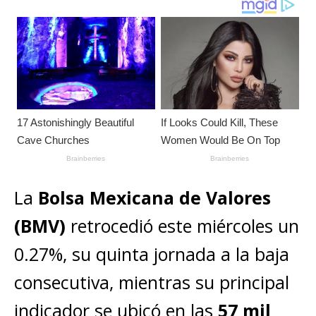
s
e
e
l
te
y
m
A
b
n
r
Li
p
p
o
g
n
ar
p
o
e
k
ti
k
r
r
La
Bolsa Mexicana de Valores
(BMV)
retrocedió este miércoles un
0.27%, su quinta jornada a la baja
consecutiva, mientras su principal
indicador se ubicó en las
57 mil