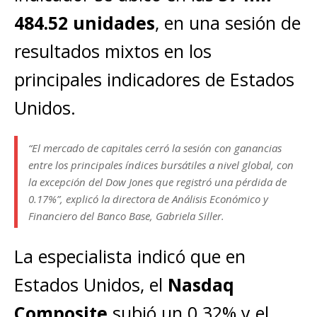
484.52 unidades
, en una sesión de
resultados mixtos en los
principales indicadores de Estados
Unidos.
“El mercado de capitales cerró la sesión con ganancias
entre los principales índices bursátiles a nivel global, con
la excepción del Dow Jones que registró una pérdida de
0.17%”, explicó la directora de Análisis Económico y
Financiero del Banco Base, Gabriela Siller.
La especialista indicó que en
Estados Unidos, el
Nasdaq
Composite
subió un 0.32% y el