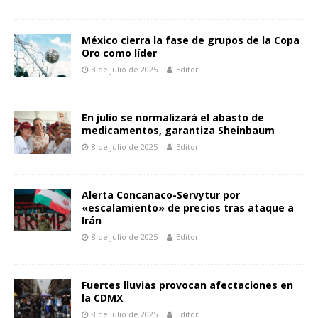
México cierra la fase de grupos de la Copa
Oro como líder
8 de julio de 2025
Editor
En julio se normalizará el abasto de
medicamentos, garantiza Sheinbaum
8 de julio de 2025
Editor
Alerta Concanaco-Servytur por
«escalamiento» de precios tras ataque a
Irán
8 de julio de 2025
Editor
Fuertes lluvias provocan afectaciones en
la CDMX
8 de julio de 2025
Editor