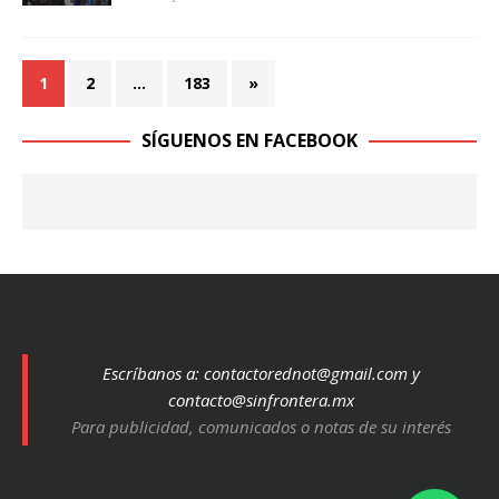
1
2
…
183
»
SÍGUENOS EN FACEBOOK
Escríbanos a:
contactorednot@gmail.com
y
contacto@sinfrontera.mx
Para publicidad, comunicados o notas de su interés