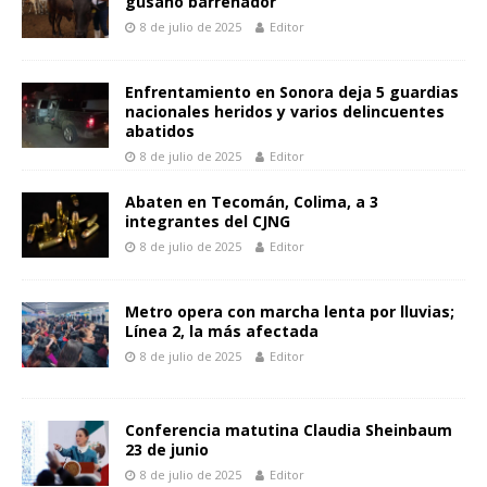
gusano barrenador
p
o
g
n
ar
8 de julio de 2025
Editor
p
k
er
k
ti
r
Enfrentamiento en Sonora deja 5 guardias
nacionales heridos y varios delincuentes
abatidos
8 de julio de 2025
Editor
Abaten en Tecomán, Colima, a 3
integrantes del CJNG
8 de julio de 2025
Editor
Metro opera con marcha lenta por lluvias;
Línea 2, la más afectada
8 de julio de 2025
Editor
Conferencia matutina Claudia Sheinbaum
23 de junio
8 de julio de 2025
Editor