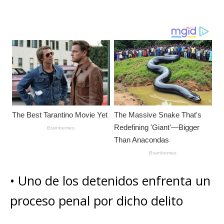
s
e
e
l
te
y
m
A
b
n
r
Li
p
p
o
g
n
ar
p
o
e
k
ti
k
r
r
• Uno de los detenidos enfrenta un
proceso penal por dicho delito