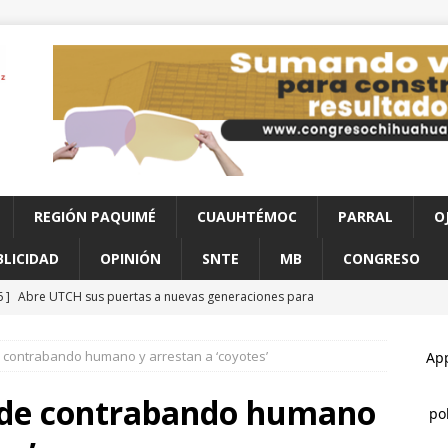
REGIÓN PAQUIMÉ
CUAUHTÉMOC
PARRAL
O
BLICIDAD
OPINIÓN
SNTE
MB
CONGRESO
6 ]
Abre UTCH sus puertas a nuevas generaciones para
o profesional
CHIHUAHUA
 contrabando humano y arrestan a ‘coyotes’
6 ]
Reglas claras consolidarían la unidad en el PAN: Rafa Loera
 de contrabando humano
6 ]
Destaca César Jáuregui la importancia de atender las colonias