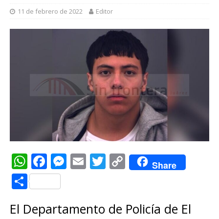
11 de febrero de 2022
Editor
W
F
M
E
T
C
Share
h
a
e
m
w
o
C
at
c
ss
ai
it
p
o
s
e
e
l
te
y
El Departamento de Policía de El
m