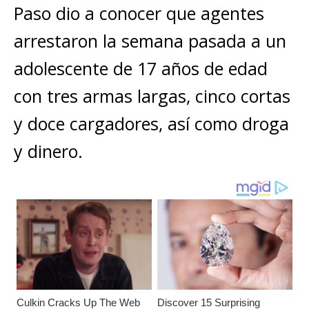
A
b
n
r
Li
p
Paso dio a conocer que agentes
p
o
g
n
ar
arrestaron la semana pasada a un
p
o
e
k
ti
adolescente de 17 años de edad
k
r
r
con tres armas largas, cinco cortas
y doce cargadores, así como droga
y dinero.