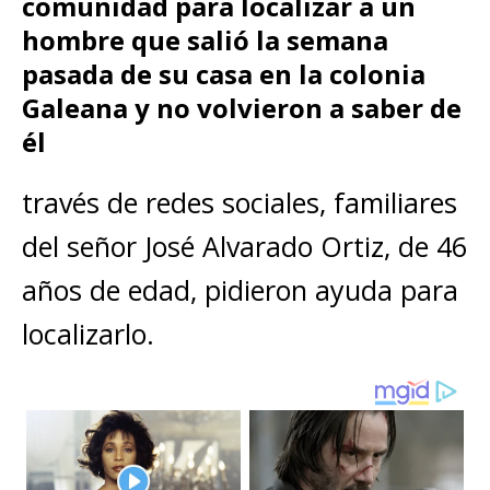
A
b
n
r
Li
comunidad para localizar a un
p
p
o
g
n
hombre que salió la semana
ar
pasada de su casa en la colonia
p
o
e
k
ti
Galeana y no volvieron a saber de
k
r
r
él
través de redes sociales, familiares
del señor José Alvarado Ortiz, de 46
años de edad, pidieron ayuda para
localizarlo.