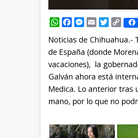
W
F
M
E
T
C
h
a
e
m
w
o
Noticias de Chihuahua.- 
at
c
ss
ai
it
p
s
e
e
l
te
y
de España (donde Morena
A
b
n
r
Li
vacaciones), la goberna
p
o
g
n
Galván ahora está interna
p
o
e
k
Medica. Lo anterior tras 
k
r
mano, por lo que no podr