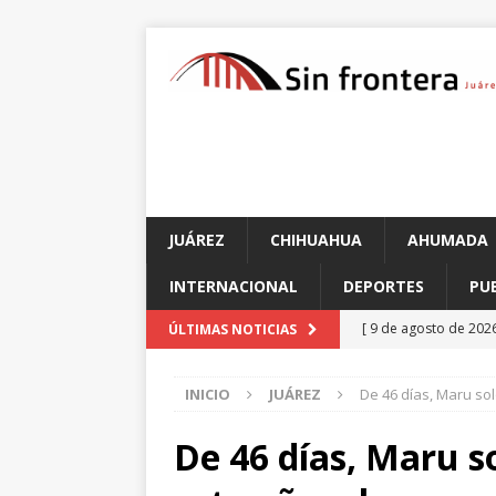
JUÁREZ
CHIHUAHUA
AHUMADA
INTERNACIONAL
DEPORTES
PU
[ 9 de agosto de 202
ÚLTIMAS NOTICIAS
se movilizan a clínica
INICIO
JUÁREZ
De 46 días, Maru so
[ 9 de agosto de 202
rodeo organizado por
De 46 días, Maru s
[ 9 de agosto de 202