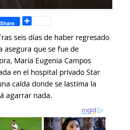
C
Share
o
Tras seis días de haber regresado
m
p
 asegura que se fue de
ar
dora, María Eugenia Campos
ti
da en el hospital privado Star
r
una caída donde se lastima la
á agarrar nada.