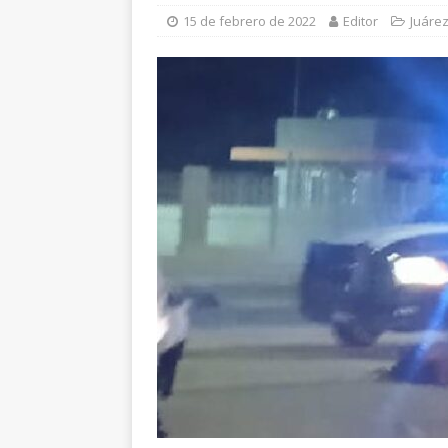
[ 7 de agosto de 202
15 de febrero de 2022
Editor
Juáre
Gobierno financie c
[ 7 de agosto de 202
encuentro en Chihu