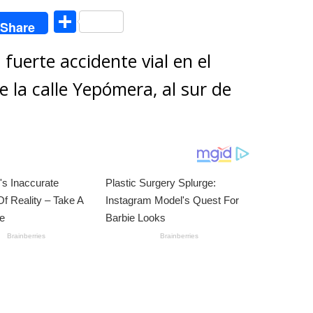
C
Share
o
fuerte accidente vial en el
m
p
e la calle Yepómera, al sur de
ar
ti
r