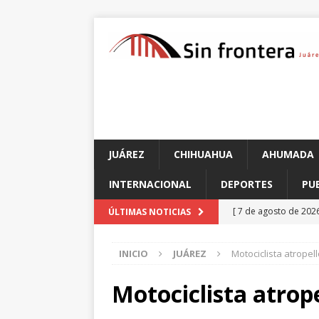
JUÁREZ
CHIHUAHUA
AHUMADA
INTERNACIONAL
DEPORTES
PU
[ 7 de agosto de 202
ÚLTIMAS NOTICIAS
sufrir un paro cardí
INICIO
JUÁREZ
Motociclista atropel
[ 7 de agosto de 202
el Parque Colibrí
C
Motociclista atrop
[ 7 de agosto de 202