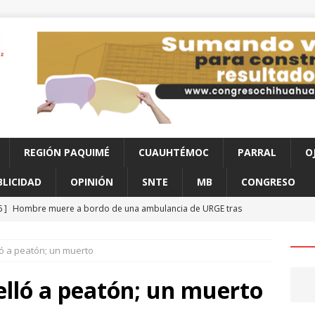
REGIÓN PAQUIMÉ
CUAUHTÉMOC
PARRAL
O
BLICIDAD
OPINIÓN
SNTE
MB
CONGRESO
6 ]
Hombre muere a bordo de una ambulancia de URGE tras
aco
CHIHUAHUA
ló a peatón; un muerto
6 ]
Clausura alcalde Marco Bonilla la Veraneada DIFertida 2026 en
HIHUAHUA
elló a peatón; un muerto
6 ]
Arrestan a 6 y aseguran 100 gramos de cristal
JUÁREZ