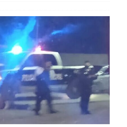
6 ]
“Que presenten las pruebas”: Santiago de la Peña niega que
z
ampaña contra Morena
CHIHUAHUA
6 ]
Santiago de la Peña reúne a 4 mil ciudadanos durante
ahua
CHIHUAHUA