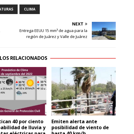
ATURAS
CLIMA
NEXT
2
Entrega EEUU 15 mm³ de agua para la
región de Juárez y Valle de Juárez
LOS RELACIONADOS
ican 40 por ciento
Emiten alerta ante
abilidad de lluvia y
posibilidad de viento de
as eléctricas para
hasta 40 km/h