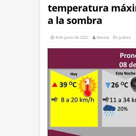
temperatura máxim
Ampliación; investiga
[ 6 de agosto de 202
a la sombra
JUÁREZ
[ 6 de agosto de 202
8 de junio de 2022
Norma
Juárez
barrenador con capa