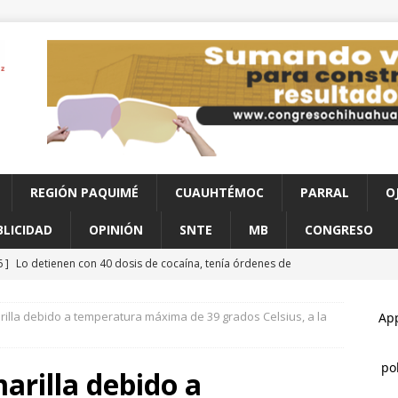
REGIÓN PAQUIMÉ
CUAUHTÉMOC
PARRAL
O
BLICIDAD
OPINIÓN
SNTE
MB
CONGRESO
6 ]
Lo detienen con 40 dosis de cocaína, tenía órdenes de
s
JUÁREZ
rilla debido a temperatura máxima de 39 grados Celsius, a la
6 ]
Maru Campos da seguimiento a plan de obra pública en la
UA
arilla debido a
6 ]
Incendio consume vivienda de madera en la colonia Proletaria