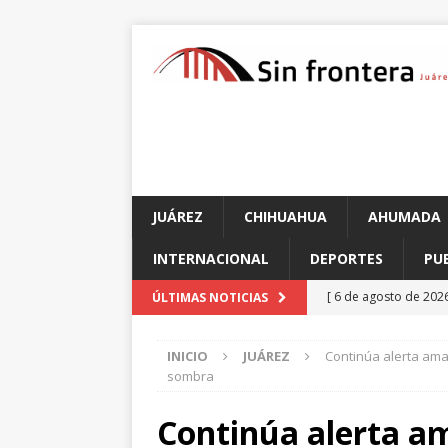
JUÁREZ
CHIHUAHUA
AHUMADA
INTERNACIONAL
DEPORTES
PU
[ 6 de agosto de 202
ÚLTIMAS NOTICIAS
aprehensión vigente
INICIO
JUÁREZ
Continúa alerta ama
[ 6 de agosto de 202
sombra
entidad
CHIHUAH
Continúa alerta am
[ 6 de agosto de 202