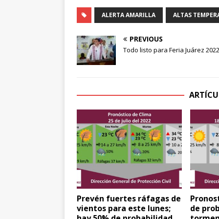
ALERTA AMARILLA
ALTAS TEMPER
PREVIOUS
Todo listo para Feria Juárez 202
ARTÍCU
Prevén fuertes ráfagas de
Pronost
vientos para este lunes;
de prob
hay 50% de probabilidad
torment