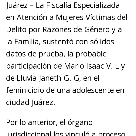
s
e
e
l
te
y
m
Juárez – La Fiscalía Especializada
A
b
n
r
Li
p
en Atención a Mujeres Víctimas del
p
o
g
n
ar
Delito por Razones de Género y a
p
o
e
k
ti
k
r
la Familia, sustentó con sólidos
r
datos de prueba, la probable
participación de Mario Isaac V. L y
de Lluvia Janeth G. G, en el
feminicidio de una adolescente en
ciudad Juárez.
Por lo anterior, el órgano
jurisdiccional los vinculó a proceso