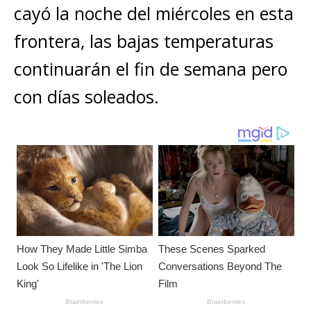
A
b
n
r
Li
p
cayó la noche del miércoles en esta
p
o
g
n
ar
frontera, las bajas temperaturas
p
o
e
k
ti
continuarán el fin de semana pero
k
r
r
con días soleados.