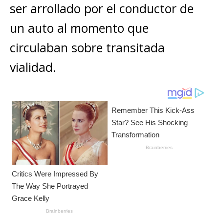
ar
ser arrollado por el conductor de
p
o
e
k
ti
un auto al momento que
k
r
r
circulaban sobre transitada
vialidad.