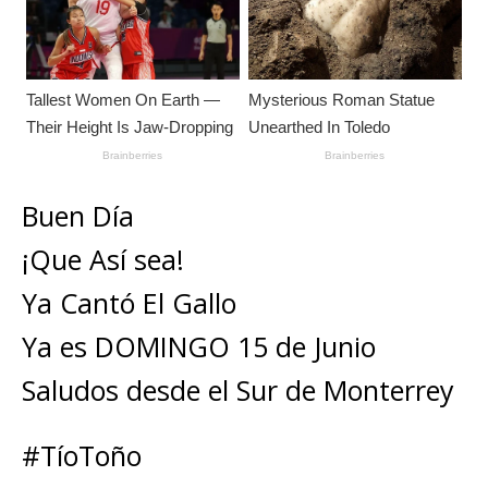
p
o
e
k
ti
k
r
r
Buen Día
¡Que Así sea!
Ya Cantó El Gallo
Ya es DOMINGO 15 de Junio
Saludos desde el Sur de Monterrey
#TíoToño