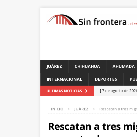
JUÁREZ
CHIHUAHUA
AHUMADA
INTERNACIONAL
DEPORTES
PU
[ 7 de agosto de 202
ÚLTIMAS NOTICIAS
[ 7 de agosto de 202
INICIO
JUÁREZ
Rescatan a tres mi
este fin de semana
[ 7 de agosto de 202
Rescatan a tres m
[ 7 de agosto de 202