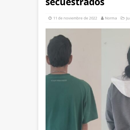
secuestrados
encuestas
CHIHU
[ 7 de agosto de 202
11 de noviembre de 2022
Norma
Ju
aprehensión
JUÁR