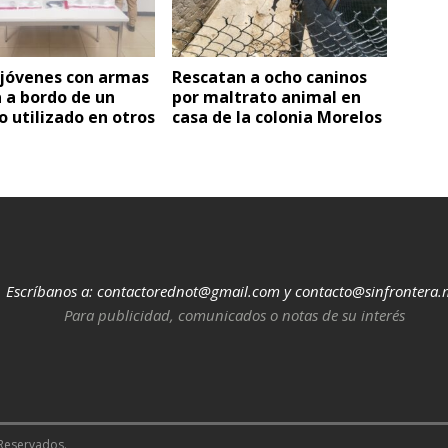
 jóvenes con armas
Rescatan a ocho caninos
 a bordo de un
por maltrato animal en
o utilizado en otros
casa de la colonia Morelos
Escríbanos a:
contactorednot@gmail.com
y
contacto@sinfrontera.
Para publicidad, comunicados o notas de su interés
 Reservados.