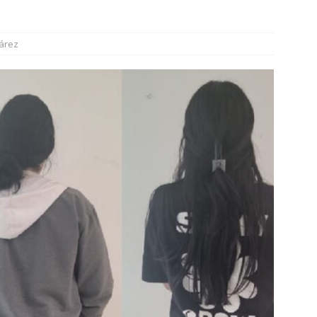
AHUA
6 ]
Detienen a uno por abuso sexual y a otros 4 con orden de
árez
EZ