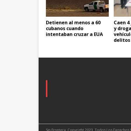
Detienen al menos a 60
Caen 4
cubanos cuando
y droga
intentaban cruzar a EUA
vehícul
delitos
Sin Frontera, Copyright 2023, Todos Los Derechos