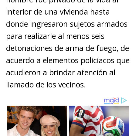
p
o
g
n
ar
interior de una vivienda hasta
p
o
e
k
ti
donde ingresaron sujetos armados
k
r
r
para realizarle al menos seis
detonaciones de arma de fuego, de
acuerdo a elementos policiacos que
acudieron a brindar atención al
llamado de los vecinos.