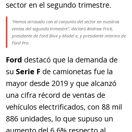
sector en el segundo trimestre.
“Hemos arrasado con el conjunto del sector en nuestras
ventas del segundo trimestre”, declaró Andrew Frick,
presidente de Ford Blue y Model e, y presidente interino de
Ford Pro.
Ford
destacó que la demanda de
su
Serie F
de camionetas fue la
mayor desde 2019 y que alcanzó
una cifra récord de ventas de
vehículos electrificados, con 88 mil
886 unidades, lo que supuso un
aumento del 6.6% respecto al