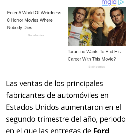
s
e
e
l
te
y
m
A
b
n
r
Li
p
p
o
g
n
ar
p
o
e
k
ti
k
r
r
Las ventas de los principales
fabricantes de automóviles en
Estados Unidos aumentaron en el
segundo trimestre del año, periodo
en el que las entregas de
Ford