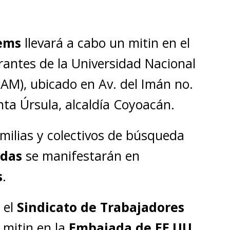
ems
llevará a cabo un mitin en el
rantes de la Universidad Nacional
M), ubicado en Av. del Imán no.
nta Úrsula, alcaldía Coyoacán.
amilias y colectivos de búsqueda
idas
se manifestarán en
s
.
, el
Sindicato de Trabajadores
 mitin en la
Embajada de EE.UU.
,