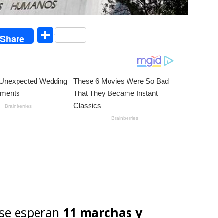
C
Share
o
m
p
ar
ti
r
se esperan
11 marchas y