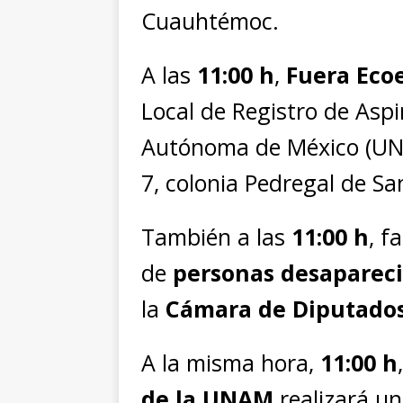
Cuauhtémoc.
A las
11:00 h
,
Fuera Eco
Local de Registro de Aspi
Autónoma de México (UNA
7, colonia Pedregal de Sa
También a las
11:00 h
, f
de
personas desaparec
la
Cámara de Diputado
A la misma hora,
11:00 h
de la UNAM
realizará un