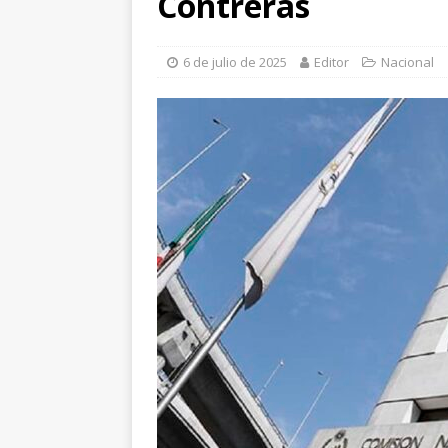
Contreras
Leagues Cup
CHI
[ 7 de agosto de 202
6 de julio de 2025
Editor
Nacional
Estado, dan seguimie
infraestructura y eq
[ 7 de agosto de 202
papel como motor d