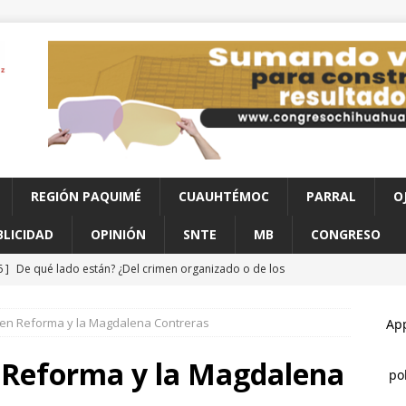
REGIÓN PAQUIMÉ
CUAUHTÉMOC
PARRAL
O
BLICIDAD
OPINIÓN
SNTE
MB
CONGRESO
6 ]
De qué lado están? ¿Del crimen organizado o de los
redo Chávez a Morena
CONGRESO
en Reforma y la Magdalena Contreras
6 ]
Exceso de velocidad y presunto estado de ebriedad terminan
a vivienda
CHIHUAHUA
 Reforma y la Magdalena
6 ]
Román Torres pone en alto el nombre de Chihuahua en la