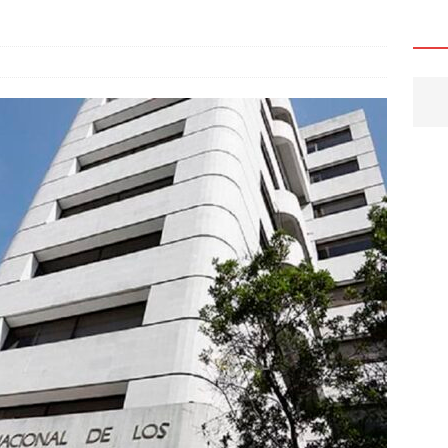
HUAHUA
6 ]
Joss Vega y Nancy Frías, junto a Secretarías de Gobierno del
nto al programa “Juntos Construimos” para fortalecer la
uipamiento educativo
CHIHUAHUA
6 ]
Canaco reconoce la trayectoria de comerciantes y destaca su
e la economía
CHIHUAHUA