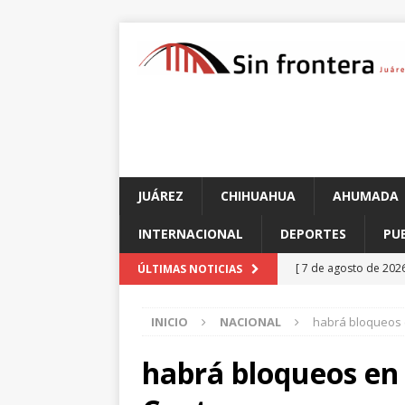
JUÁREZ
CHIHUAHUA
AHUMADA
INTERNACIONAL
DEPORTES
PU
[ 7 de agosto de 202
ÚLTIMAS NOTICIAS
chihuahuenses?: Alf
INICIO
NACIONAL
habrá bloqueos 
[ 7 de agosto de 202
en choque contra un
habrá bloqueos en
[ 7 de agosto de 202