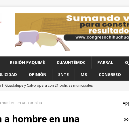
REGIÓN PAQUIMÉ
CUAUHTÉMOC
PARRAL
O
BLICIDAD
OPINIÓN
SNTE
MB
CONGRESO
6 ]
Guadalupe y Calvo opera con 21 policías municipales;
e al menos 60 elementos más
CHIHUAHUA
 a hombre en una brecha
6 ]
Hallan a hombre sin vida en estacionamiento de paquetería;
 sobredosis
CHIHUAHUA
an a hombre en una
6 ]
Hallazgo de cadáver en descomposición desata fuerte