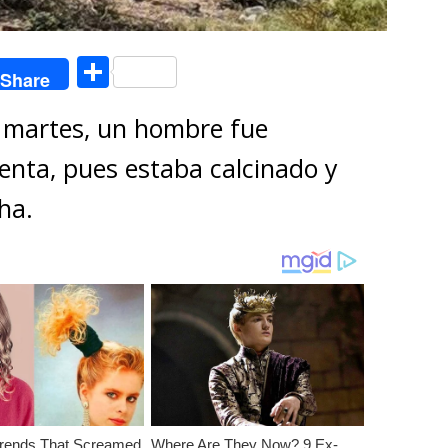
C
Share
o
 martes, un hombre fue
m
p
enta, pues estaba calcinado y
ar
ha.
ti
r