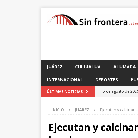
JUÁREZ
CHIHUAHUA
AHUMADA
INTERNACIONAL
DEPORTES
PU
[ 5 de agosto de 202
ÚLTIMAS NOTICIAS
corporación requier
INICIO
JUÁREZ
Ejecutan y calcinan
[ 5 de agosto de 202
investigan presunta
Ejecutan y calcin
[ 5 de agosto de 202