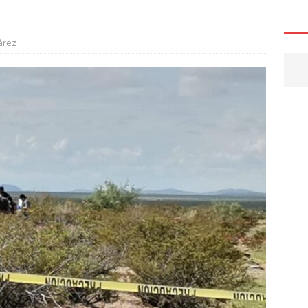
e la ciudad
CHIHUAHUA
6 ]
Encuentran cuerpo encobijado, maniatado y con huellas de
árez
s Sacramento
CHIHUAHUA
6 ]
Marco Bonilla cumple: inaugura el Paso Superior de Fuerza
ldama
CHIHUAHUA