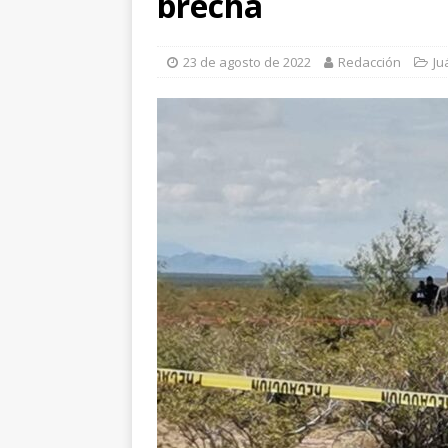
brecha
operativo al norte d
[ 5 de agosto de 202
23 de agosto de 2022
Redacción
Ju
violencia en Granja
[ 6 de agosto de 202
Aérea y carretera A