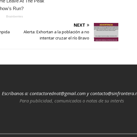
NEXT
mpida
Alerta: Exhortan a la población a no
intentar cruzar el río Bravo
Escríbanos a:
contactorednot@gmail.com
y
contacto@sinfrontera.
Para publicidad, comunicados o notas de su interés