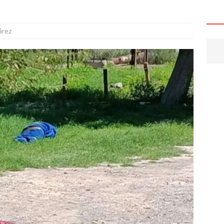
HUA
6 ]
Abre UTCH sus puertas a nuevas generaciones para
árez
o profesional
CHIHUAHUA
6 ]
Cateos en Juárez aseguran un tigre de bengala, un lagarto y
investigación por homicidio
JUÁREZ