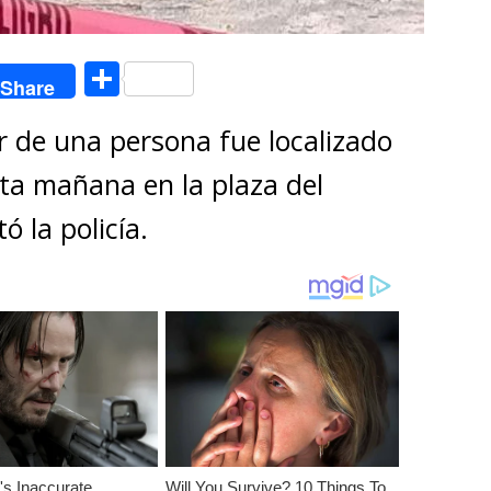
C
Share
o
r de una persona fue localizado
m
p
sta mañana en la plaza del
ar
ó la policía.
ti
r