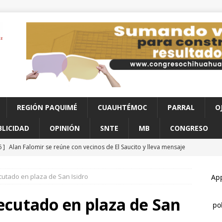
REGIÓN PAQUIMÉ
CUAUHTÉMOC
PARRAL
O
BLICIDAD
OPINIÓN
SNTE
MB
CONGRESO
6 ]
Alan Falomir se reúne con vecinos de El Saucito y lleva mensaje
CHIHUAHUA
utado en plaza de San Isidro
6 ]
Choque en la avenida 20 de Noviembre deja dos lesionados
ecutado en plaza de San
6 ]
Localizan sin vida a un joven en vivienda de la colonia Ponce