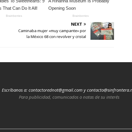
NEXT
Caminaba mujer «muy campante» por
la México 68 con revolver y cristal
Escríbanos a:
contactorednot@gmail.com
y
contacto@sinfrontera.
Para publicidad, comunicados o notas de su interés