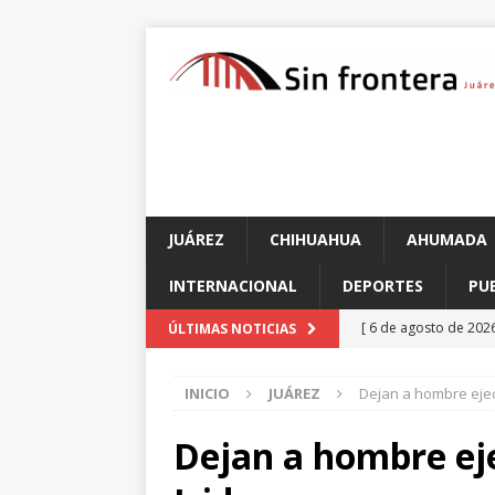
JUÁREZ
CHIHUAHUA
AHUMADA
INTERNACIONAL
DEPORTES
PU
[ 6 de agosto de 202
ÚLTIMAS NOTICIAS
de unidad en el PAN
INICIO
JUÁREZ
Dejan a hombre ejec
[ 6 de agosto de 202
CHIHUAHUA
Dejan a hombre ej
[ 6 de agosto de 202