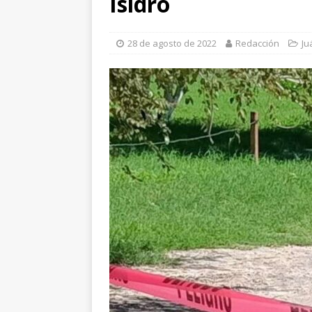
Isidro
de León
CHIHUA
[ 6 de agosto de 202
28 de agosto de 2022
Redacción
Ju
transformar su futur
[ 6 de agosto de 202
evidencias clave en 