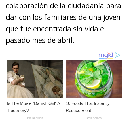
A
b
n
r
Li
p
colaboración de la ciudadanía para
p
o
g
n
ar
dar con los familiares de una joven
p
o
e
k
ti
que fue encontrada sin vida el
k
r
r
pasado mes de abril.