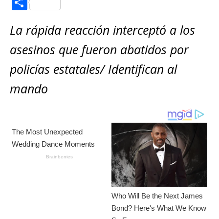
C
at
c
ss
ai
it
p
o
s
e
e
l
te
y
La rápida reacción interceptó a los
m
A
b
n
r
Li
p
asesinos que fueron abatidos por
p
o
g
n
ar
policías estatales/ Identifican al
p
o
e
k
ti
mando
k
r
r