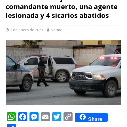
comandante muerto, una agente
lesionada y 4 sicarios abatidos
2 de enero de 2023
Norma
W
F
M
E
T
C
Share
h
a
e
m
w
o