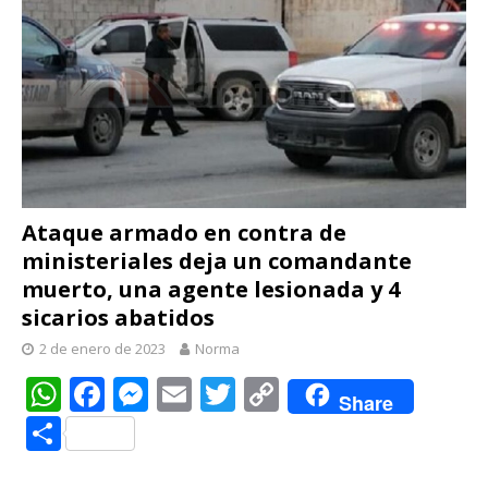
Ataque armado en contra de
ministeriales deja un comandante
muerto, una agente lesionada y 4
sicarios abatidos
2 de enero de 2023
Norma
W
F
M
E
T
C
Share
h
ac
e
m
w
o
C
at
e
ss
ai
itt
p
o