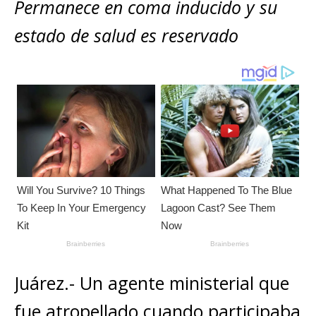
s
e
e
l
te
y
Permanece en coma inducido y su
m
A
b
n
r
Li
p
estado de salud es reservado
p
o
g
n
ar
p
o
e
k
ti
k
r
r
Juárez.- Un agente ministerial que
fue atropellado cuando participaba