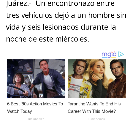
s
e
e
l
te
y
Juárez.- Un encontronazo entre
m
A
b
n
r
Li
p
tres vehículos dejó a un hombre sin
p
o
g
n
ar
vida y seis lesionados durante la
p
o
e
k
ti
noche de este miércoles.
k
r
r