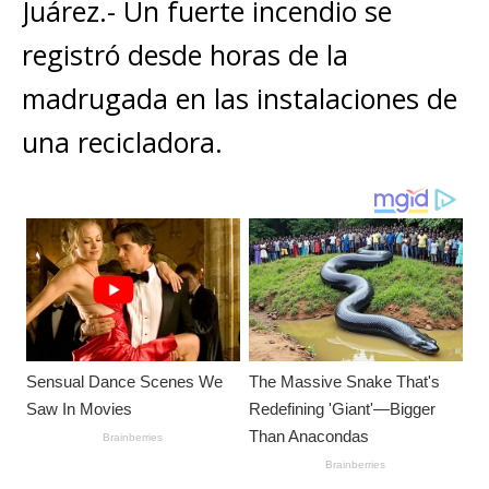
s
e
e
l
te
y
Juárez.- Un fuerte incendio se
m
A
b
n
r
Li
p
registró desde horas de la
p
o
g
n
ar
madrugada en las instalaciones de
p
o
e
k
ti
una recicladora.
k
r
r