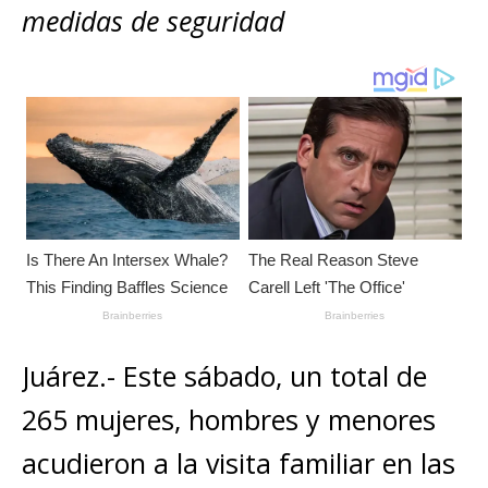
A
b
n
r
Li
p
medidas de seguridad
p
o
g
n
ar
p
o
e
k
ti
k
r
r
Juárez.- Este sábado, un total de
265 mujeres, hombres y menores
acudieron a la visita familiar en las