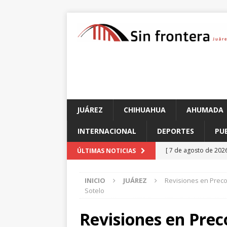
JUÁREZ
CHIHUAHUA
AHUMADA
INTERNACIONAL
DEPORTES
PU
[ 7 de agosto de 202
ÚLTIMAS NOTICIAS
encuentro en Chihu
INICIO
JUÁREZ
Revisiones en Preco
[ 7 de agosto de 202
Sotelo
sufrir un paro cardí
Revisiones en Prec
[ 7 de agosto de 202