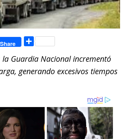
C
Share
o
 la Guardia Nacional incrementó
m
p
carga, generando excesivos tiempos
ar
ti
r