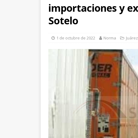
importaciones y e
el Parque Colibrí
C
[ 7 de agosto de 202
Sotelo
[ 8 de agosto de 202
respaldo
CHIHUA
1 de octubre de 2022
Norma
Juárez