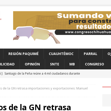
REGIÓN PAQUIMÉ
CUAUHTÉMOC
PARRAL
O
BLICIDAD
OPINIÓN
SNTE
MB
CONGRESO
6 ]
Santiago de la Peña reúne a 4 mil ciudadanos durante
ahua
CHIHUAHUA
s de la GN retrasa importaciones y exportaciones: Manuel
6 ]
Hombre muere a bordo de una ambulancia de URGE tras
aco
CHIHUAHUA
os de la GN retrasa
6 ]
Clausura alcalde Marco Bonilla la Veraneada DIFertida 2026 en