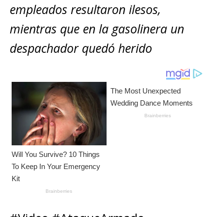
A
b
n
r
Li
p
empleados resultaron ilesos,
p
o
g
n
ar
mientras que en la gasolinera un
p
o
e
k
ti
despachador quedó herido
k
r
r