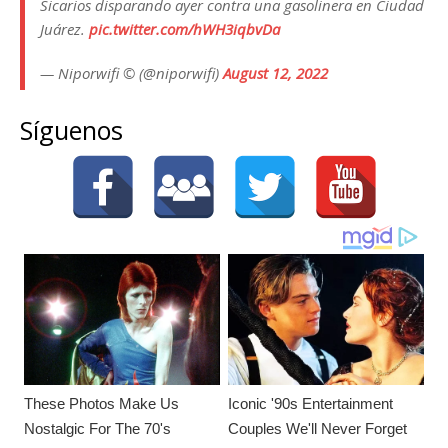
Sicarios disparando ayer contra una gasolinera en Ciudad
Juárez.
pic.twitter.com/hWH3iqbvDa
— Niporwifi © (@niporwifi)
August 12, 2022
Síguenos