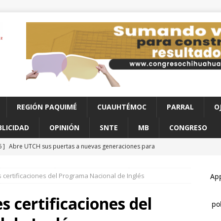
REGIÓN PAQUIMÉ
CUAUHTÉMOC
PARRAL
O
BLICIDAD
OPINIÓN
SNTE
MB
CONGRESO
6 ]
Abre UTCH sus puertas a nuevas generaciones para
o profesional
CHIHUAHUA
 certificaciones del Programa Nacional de Inglés
6 ]
Reglas claras consolidarían la unidad en el PAN: Rafa Loera
s certificaciones del
6 ]
Destaca César Jáuregui la importancia de atender las colonias