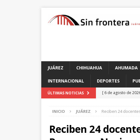
JUÁREZ
CHIHUAHUA
AHUMADA
INTERNACIONAL
DEPORTES
PU
[ 6 de agosto de 202
ÚLTIMAS NOTICIAS
transformar su futur
INICIO
JUÁREZ
Reciben 24 docentes
[ 6 de agosto de 202
CHIHUAHUA
Reciben 24 docente
[ 6 de agosto de 202