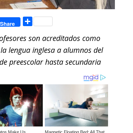
C
Share
o
rofesores son acreditados como
m
p
 la lengua inglesa a alumnos del
ar
sde preescolar hasta secundaria
ti
r